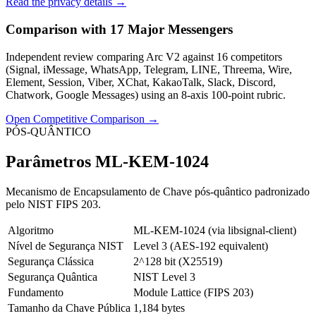
Read the privacy details
→
Comparison with 17 Major Messengers
Independent review comparing Arc V2 against 16 competitors
(Signal, iMessage, WhatsApp, Telegram, LINE, Threema, Wire,
Element, Session, Viber, XChat, KakaoTalk, Slack, Discord,
Chatwork, Google Messages) using an 8-axis 100-point rubric.
Open Competitive Comparison
→
PÓS-QUÂNTICO
Parâmetros ML-KEM-1024
Mecanismo de Encapsulamento de Chave pós-quântico padronizado
pelo NIST FIPS 203.
Algoritmo
ML-KEM-1024 (via libsignal-client)
Nível de Segurança NIST
Level 3 (AES-192 equivalent)
Segurança Clássica
2^128 bit (X25519)
Segurança Quântica
NIST Level 3
Fundamento
Module Lattice (FIPS 203)
Tamanho da Chave Pública
1,184 bytes