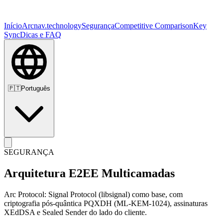
Início
Arc
nav.technology
Segurança
Competitive Comparison
Key
Sync
Dicas e FAQ
🇵🇹
Português
SEGURANÇA
Arquitetura E2EE Multicamadas
Arc Protocol: Signal Protocol (libsignal) como base, com
criptografia pós-quântica PQXDH (ML-KEM-1024), assinaturas
XEdDSA e Sealed Sender do lado do cliente.