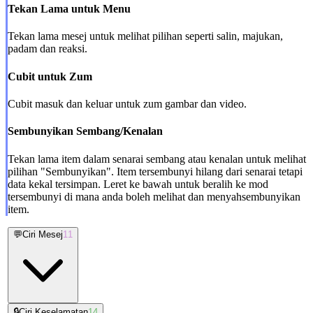
Tekan Lama untuk Menu
Tekan lama mesej untuk melihat pilihan seperti salin, majukan,
padam dan reaksi.
Cubit untuk Zum
Cubit masuk dan keluar untuk zum gambar dan video.
Sembunyikan Sembang/Kenalan
Tekan lama item dalam senarai sembang atau kenalan untuk melihat
pilihan "Sembunyikan". Item tersembunyi hilang dari senarai tetapi
data kekal tersimpan. Leret ke bawah untuk beralih ke mod
tersembunyi di mana anda boleh melihat dan menyahsembunyikan
item.
💬
Ciri Mesej
11
🔒
Ciri Keselamatan
14