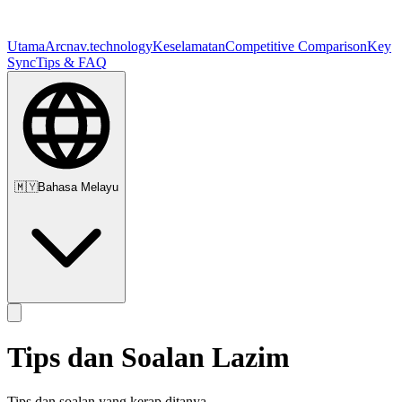
Utama
Arc
nav.technology
Keselamatan
Competitive Comparison
Key
Sync
Tips & FAQ
🇲🇾
Bahasa Melayu
Tips dan Soalan Lazim
Tips dan soalan yang kerap ditanya