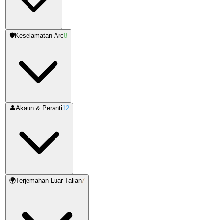
🛡️
Keselamatan Arc
8
👤
Akaun & Peranti
12
🌍
Terjemahan Luar Talian
7