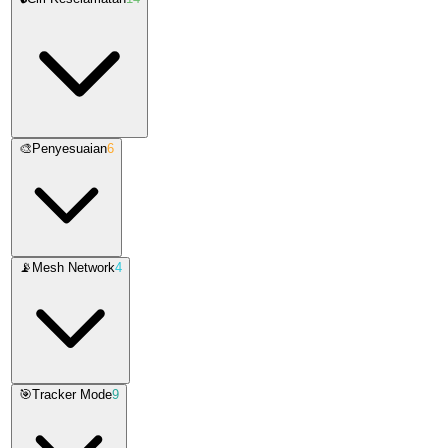
🎨
Penyesuaian
6
📡
Mesh Network
4
🎯
Tracker Mode
9