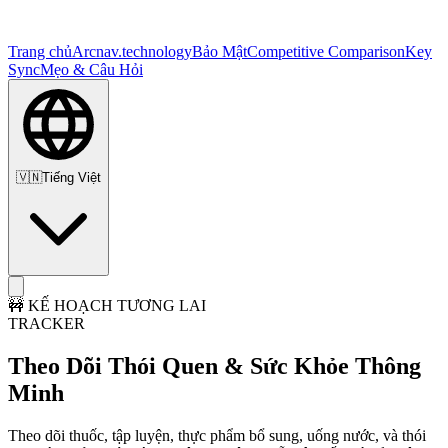
Trang chủ
Arc
nav.technology
Bảo Mật
Competitive Comparison
Key
Sync
Mẹo & Câu Hỏi
🇻🇳
Tiếng Việt
🚧
KẾ HOẠCH TƯƠNG LAI
TRACKER
Theo Dõi Thói Quen & Sức Khỏe Thông
Minh
Theo dõi thuốc, tập luyện, thực phẩm bổ sung, uống nước, và thói